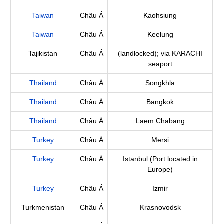
Taiwan
Châu Á
Kaohsiung
Taiwan
Châu Á
Keelung
Tajikistan
Châu Á
(landlocked); via KARACHI
seaport
Thailand
Châu Á
Songkhla
Thailand
Châu Á
Bangkok
Thailand
Châu Á
Laem Chabang
Turkey
Châu Á
Mersi
Turkey
Châu Á
Istanbul (Port located in
Europe)
Turkey
Châu Á
Izmir
Turkmenistan
Châu Á
Krasnovodsk