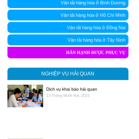
Vận tải hàng hóa ở Bình Dương
Vận tải hàng hóa ở Hồ Chí Minh
Vận tải hàng hóa ở Đồng Nai
Vận tải hàng hóa ở Tây Ninh
HÂN HẠNH ĐƯỢC PHỤC VỤ
NGHIỆP VỤ HẢI QUAN
Dịch vụ khai báo hải quan
13 Tháng Mười Hai, 2023