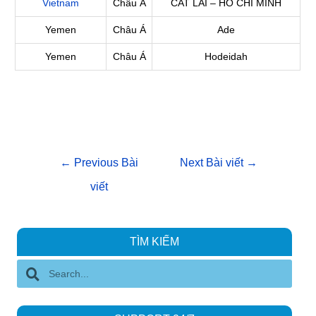
Vietnam
Châu Á
CAT LAI – HO CHI MINH
Yemen
Châu Á
Ade
Yemen
Châu Á
Hodeidah
←
Previous Bài
Next Bài viết
→
viết
TÌM KIẾM
S
e