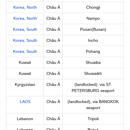
Korea, North
Châu Á
Chongji
Korea, North
Châu Á
Nampo
Korea, South
Châu Á
Pusan(Busan)
Korea, South
Châu Á
Incho
Korea, South
Châu Á
Pohang
Kuwait
Châu Á
Shuaiba
Kuwait
Châu Á
Shuwaikh
Kyrgyzstan
Châu Á
(landlocked); via ST.
PETERSBURG seaport
LAOS
Châu Á
(landlocked); via BANGKOK
seaport
Lebanon
Châu Á
Tripoli
Lebanon
Châu Á
Beirut