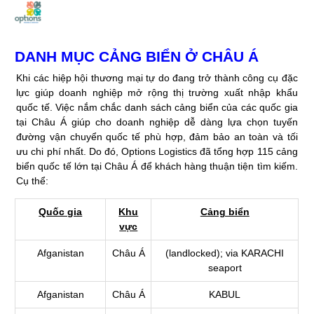
Skip
to
Post
content
navigation
DANH MỤC CẢNG BIỂN Ở CHÂU Á
Khi các hiệp hội thương mại tự do đang trở thành công cụ đặc
lực giúp doanh nghiệp mở rộng thị trường xuất nhập khẩu
quốc tế. Việc nắm chắc danh sách cảng biển của các quốc gia
tại Châu Á giúp cho doanh nghiệp dễ dàng lựa chọn tuyến
đường vận chuyển quốc tế phù hợp, đảm bảo an toàn và tối
ưu chi phí nhất. Do đó, Options Logistics đã tổng hợp 115 cảng
biển quốc tế lớn tại Châu Á để khách hàng thuận tiện tìm kiếm.
Cụ thể:
Quốc gia
Khu
Cảng biển
vực
Afganistan
Châu Á
(landlocked); via KARACHI
seaport
Afganistan
Châu Á
KABUL