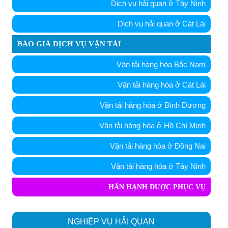
Dịch vụ hải quan ở Tây Ninh
Dịch vụ hải quan ở Cát Lái
BÁO GIÁ DỊCH VỤ VẬN TẢI
Vận tải hàng hóa Bắc Nam
Vận tải hàng hóa ở Cát Lái
Vận tải hàng hóa ở Bình Dương
Vận tải hàng hóa ở Hồ Chí Minh
Vận tải hàng hóa ở Đồng Nai
Vận tải hàng hóa ở Tây Ninh
HÂN HẠNH ĐƯỢC PHỤC VỤ
NGHIỆP VỤ HẢI QUAN