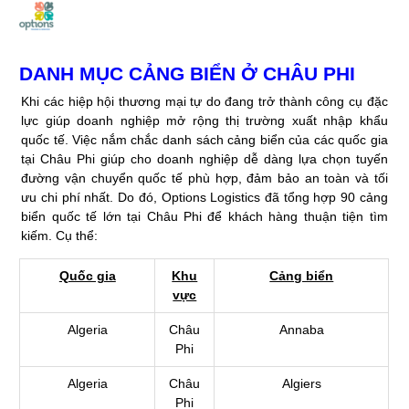
Skip
to
Post
content
navigation
DANH MỤC CẢNG BIỂN Ở CHÂU PHI
Khi các hiệp hội thương mại tự do đang trở thành công cụ đặc
lực giúp doanh nghiệp mở rộng thị trường xuất nhập khẩu
quốc tế. Việc nắm chắc danh sách cảng biển của các quốc gia
tại Châu Phi giúp cho doanh nghiệp dễ dàng lựa chọn tuyến
đường vận chuyển quốc tế phù hợp, đảm bảo an toàn và tối
ưu chi phí nhất. Do đó, Options Logistics đã tổng hợp 90 cảng
biển quốc tế lớn tại Châu Phi để khách hàng thuận tiện tìm
kiếm. Cụ thể:
Quốc gia
Khu
Cảng biển
vực
Algeria
Châu
Annaba
Phi
Algeria
Châu
Algiers
Phi