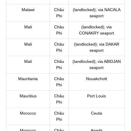
Malawi
Châu
(landlocked); via NACALA
Phi
seaport
Mali
Châu
(landlocked); via
Phi
CONAKRY seaport
Mali
Châu
(landlocked); via DAKAR
Phi
seaport
Mali
Châu
(landlocked); via ABIDJAN
Phi
seaport
Mauritania
Châu
Nouakchott
Phi
Mauritius
Châu
Port Louis
Phi
Morocco
Châu
Ceuta
Phi
Morocco
Châu
Agadir