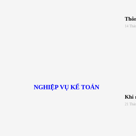
Thôn
14 Thá
NGHIỆP VỤ KẾ TOÁN
Khi 
21 Thá