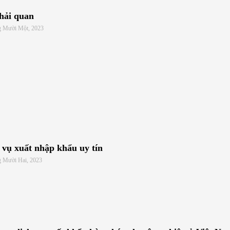
hải quan
g Mười Một, 2023
 vụ xuất nhập khẩu uy tín
g Mười Hai, 2023