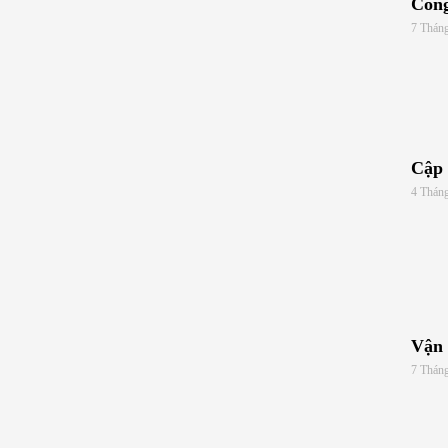
Công
7 Thán
Cập 
4 Thán
Vận 
7 Thán