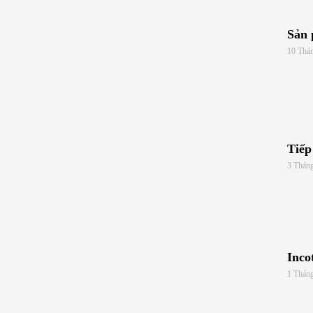
Sản 
10 Thá
Tiếp
3 Thán
Inco
1 Tháng