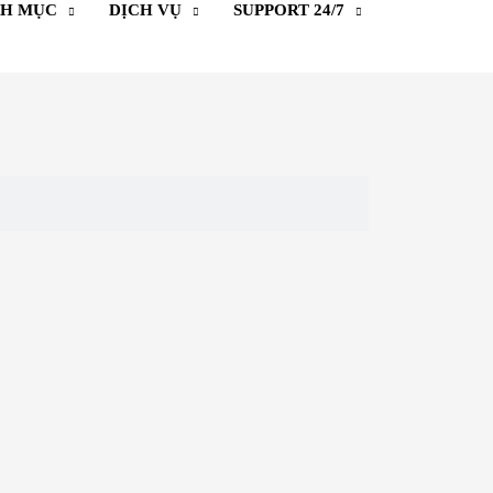
H MỤC
DỊCH VỤ
SUPPORT 24/7