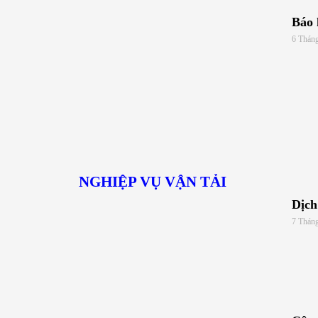
Báo 
6 Thán
NGHIỆP VỤ VẬN TẢI
Dịch
7 Thán