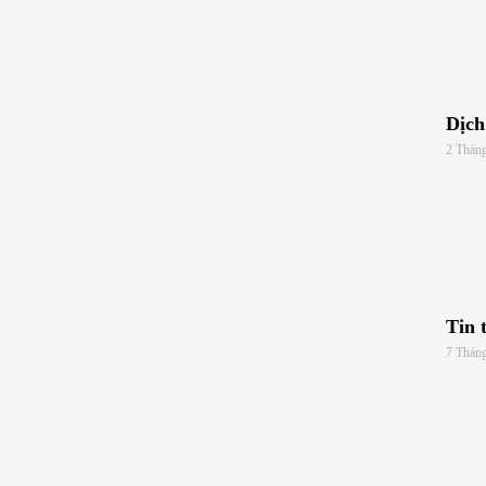
Dịch
2 Thán
Tin 
7 Thán